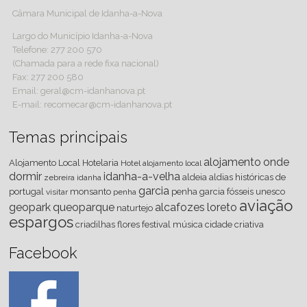
Câmara Municipal de Idanha-a-Nova
Largo do Município Idanha-a-Nova
Telefone: 277 200 570
(Chamada para a rede fixa nacional)
Fax: 277 200 580
Email: geral@cm-idanhanova.pt
E-mail: recomecar@cm-idanhanova.pt
Temas principais
alojamento
onde
Alojamento Local
Hotelaria
Hotel
alojamento local
dormir
idanha-a-velha
aldeia
aldias históricas de
zebreira
idanha
garcia
portugal
monsanto
penha garcia
fósseis
unesco
visitar
penha
aviação
geopark
queoparque
alcafozes
loreto
naturtejo
espargos
criadilhas
flores
festival
música
cidade criativa
Facebook