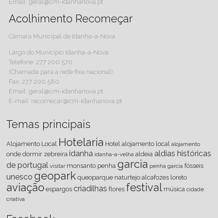
Email: geral@cm-idanhanova.pt
Acolhimento Recomeçar
Câmara Municipal de Idanha-a-Nova
Largo do Município Idanha-a-Nova
Telefone: 277 200 570
(Chamada para a rede fixa nacional)
Fax: 277 200 580
Email: geral@cm-idanhanova.pt
E-mail: recomecar@cm-idanhanova.pt
Temas principais
Hotelaria
Alojamento Local
Hotel
alojamento local
alojamento
idanha
aldias históricas
onde dormir
zebreira
aldeia
idanha-a-velha
garcia
de portugal
monsanto
penha
fósseis
visitar
penha garcia
geopark
unesco
queoparque
naturtejo
alcafozes
loreto
aviação
festival
criadilhas
espargos
flores
música
cidade
criativa