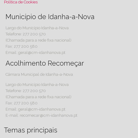
Política de Cookies
Município de Idanha-a-Nova
Largo do Município Idanha-a-Nova
Telefone: 277 200 570
(Chamada para a rede fixa nacional)
Fax: 277 200 580
Email: geral@cm-idanhanova.pt
Acolhimento Recomeçar
Câmara Municipal de Idanha-a-Nova
Largo do Município Idanha-a-Nova
Telefone: 277 200 570
(Chamada para a rede fixa nacional)
Fax: 277 200 580
Email: geral@cm-idanhanova.pt
E-mail: recomecar@cm-idanhanova.pt
Temas principais