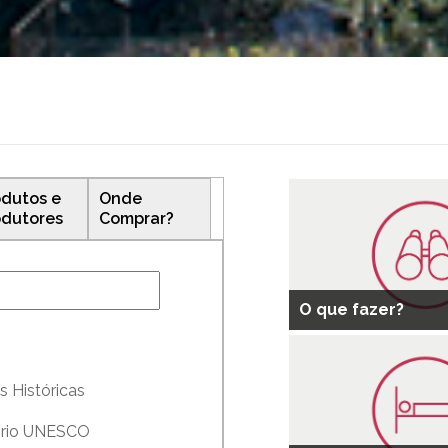
odutos e
Onde
odutores
Comprar?
O que fazer?
s Históricas
tório UNESCO