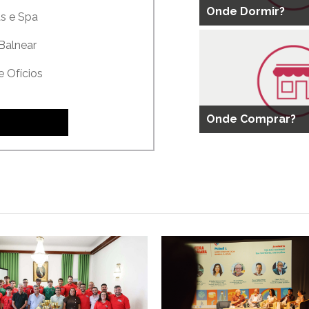
Onde Dormir?
s e Spa
Balnear
e Ofícios
Onde Comprar?