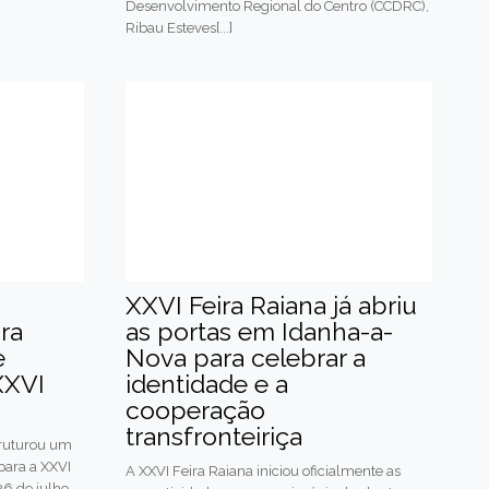
Desenvolvimento Regional do Centro (CCDRC),
Ribau Esteves[...]
XXVI Feira Raiana já abriu
ra
as portas em Idanha-a-
e
Nova para celebrar a
XXVI
identidade e a
cooperação
transfronteiriça
truturou um
para a XXVI
A XXVI Feira Raiana iniciou oficialmente as
26 de julho.