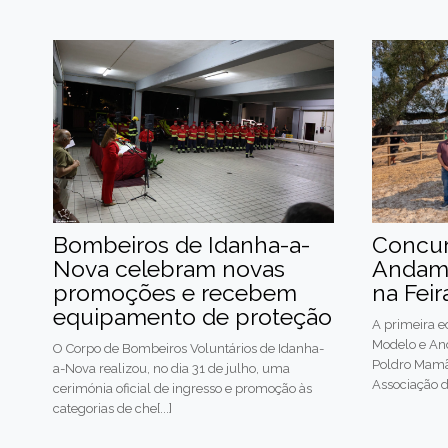
Bombeiros de Idanha-a-
Concur
Nova celebram novas
Andame
promoções e recebem
na Feir
equipamento de proteção
A primeira 
Modelo e An
O Corpo de Bombeiros Voluntários de Idanha-
Poldro Mamã
a-Nova realizou, no dia 31 de julho, uma
Associação de
cerimónia oficial de ingresso e promoção às
categorias de che[...]