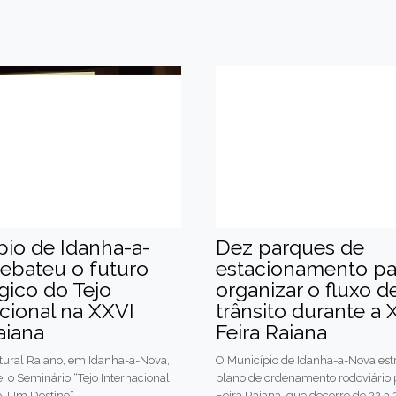
pio de Idanha-a-
Dez parques de
ebateu o futuro
estacionamento pa
gico do Tejo
organizar o fluxo d
acional na XXVI
trânsito durante a 
aiana
Feira Raiana
tural Raiano, em Idanha-a-Nova,
O Município de Idanha-a-Nova es
, o Seminário “Tejo Internacional:
plano de ordenamento rodoviário 
o, Um Destino”.
Feira Raiana, que decorre de 22 a 