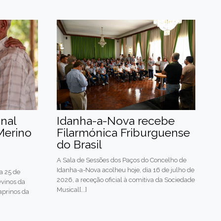
nal
Idanha-a-Nova recebe
Merino
Filarmónica Friburguense
do Brasil
A Sala de Sessões dos Paços do Concelho de
Idanha-a-Nova acolheu hoje, dia 16 de julho de
a 25 de
2026, a receção oficial à comitiva da Sociedade
Ovinos da
Musical[...]
aprinos da