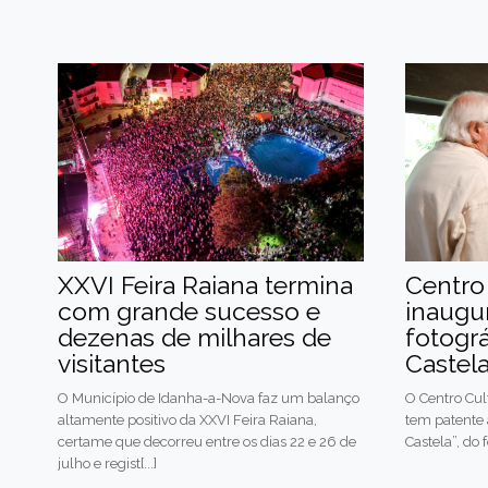
XXVI Feira Raiana termina
Centro
com grande sucesso e
inaugu
dezenas de milhares de
fotográ
visitantes
Castel
O Município de Idanha-a-Nova faz um balanço
O Centro Cul
altamente positivo da XXVI Feira Raiana,
tem patente 
certame que decorreu entre os dias 22 e 26 de
Castela”, do
julho e regist[...]