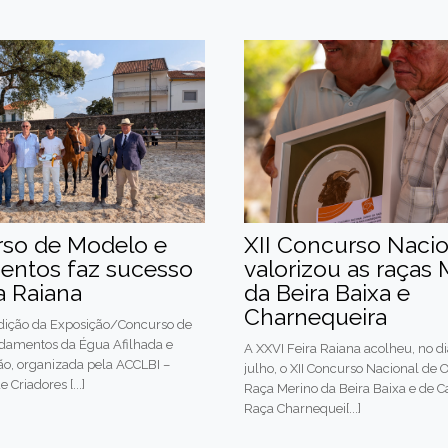
so de Modelo e
XII Concurso Nacio
ntos faz sucesso
valorizou as raças 
a Raiana
da Beira Baixa e
Charnequeira
edição da Exposição/Concurso de
damentos da Égua Afilhada e
A XXVI Feira Raiana acolheu, no di
o, organizada pela ACCLBI –
julho, o XII Concurso Nacional de 
 Criadores [...]
Raça Merino da Beira Baixa e de C
Raça Charnequei[...]