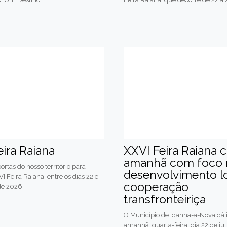
eira Raiana
XXVI Feira Raiana
amanhã com foco 
ortas do nosso território para
desenvolvimento lo
I Feira Raiana, entre os dias 22 e
cooperação
 de 2026.
transfronteiriça
O Município de Idanha-a-Nova dá i
amanhã, quarta-feira, dia 22 de jul