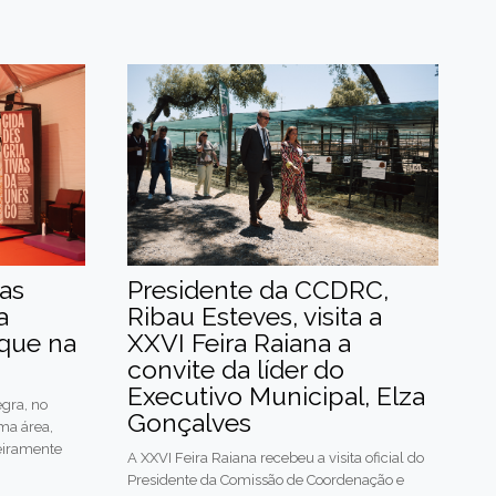
as
Presidente da CCDRC,
a
Ribau Esteves, visita a
que na
XXVI Feira Raiana a
convite da líder do
Executivo Municipal, Elza
gra, no
Gonçalves
ma área,
teiramente
A XXVI Feira Raiana recebeu a visita oficial do
Presidente da Comissão de Coordenação e