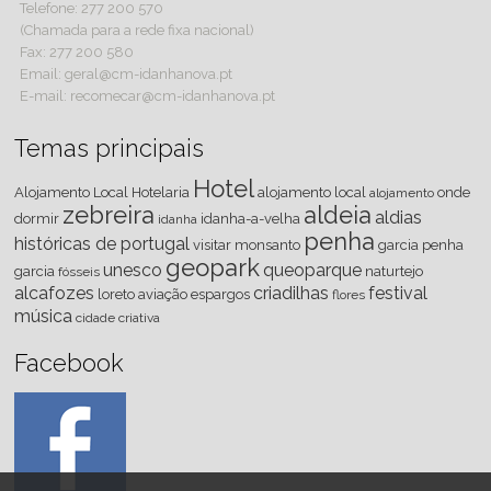
Telefone: 277 200 570
(Chamada para a rede fixa nacional)
Fax: 277 200 580
Email: geral@cm-idanhanova.pt
E-mail: recomecar@cm-idanhanova.pt
Temas principais
Hotel
Alojamento Local
Hotelaria
alojamento local
onde
alojamento
zebreira
aldeia
aldias
dormir
idanha-a-velha
idanha
penha
históricas de portugal
visitar
monsanto
garcia
penha
geopark
unesco
queoparque
garcia
naturtejo
fósseis
alcafozes
criadilhas
festival
loreto
aviação
espargos
flores
música
cidade criativa
Facebook