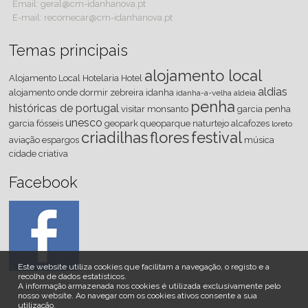
Email: geral@cm-idanhanova.pt
E-mail: recomecar@cm-idanhanova.pt
Temas principais
alojamento local
Alojamento Local
Hotelaria
Hotel
aldias
alojamento
onde dormir
zebreira
idanha
idanha-a-velha
aldeia
penha
históricas de portugal
visitar
monsanto
garcia
penha
unesco
garcia
fósseis
geopark
queoparque
naturtejo
alcafozes
loreto
criadilhas
flores
festival
aviação
espargos
música
cidade criativa
Facebook
Este website utiliza cookies que facilitam a navegação, o registo e a
recolha de dados estatísticos.
A informação armazenada nos cookies é utilizada exclusivamente pelo
nosso website
.
Ao navegar com os cookies ativos consente a sua
utilização.