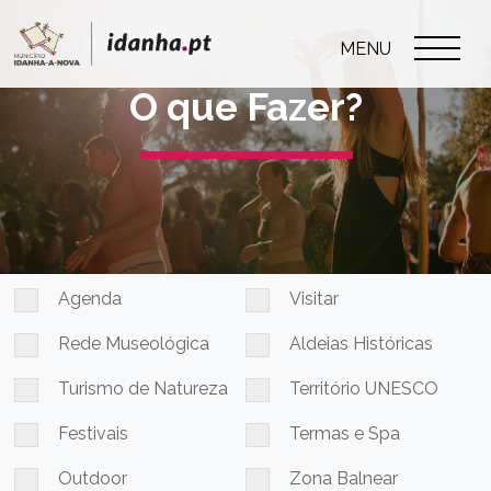
MENU
O que Fazer?
Agenda
Visitar
Rede Museológica
Aldeias Históricas
Turismo de Natureza
Território UNESCO
Festivais
Termas e Spa
Outdoor
Zona Balnear