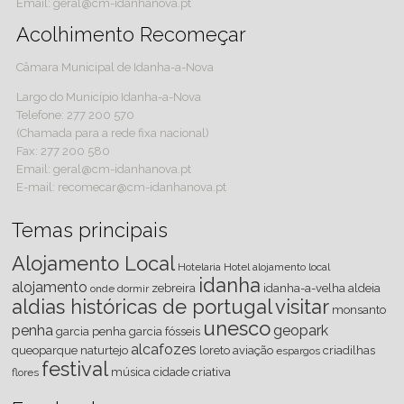
Email: geral@cm-idanhanova.pt
Acolhimento Recomeçar
Câmara Municipal de Idanha-a-Nova
Largo do Município Idanha-a-Nova
Telefone: 277 200 570
(Chamada para a rede fixa nacional)
Fax: 277 200 580
Email: geral@cm-idanhanova.pt
E-mail: recomecar@cm-idanhanova.pt
Temas principais
Alojamento Local
Hotelaria
Hotel
alojamento local
idanha
alojamento
zebreira
idanha-a-velha
aldeia
onde dormir
aldias históricas de portugal
visitar
monsanto
unesco
penha
geopark
garcia
penha garcia
fósseis
alcafozes
queoparque
naturtejo
loreto
aviação
criadilhas
espargos
festival
música
cidade criativa
flores