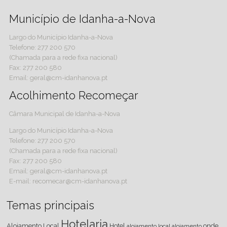
Município de Idanha-a-Nova
Largo do Município Idanha-a-Nova
Telefone: 277 200 570
(Chamada para a rede fixa nacional)
Fax: 277 200 580
Email: geral@cm-idanhanova.pt
Acolhimento Recomeçar
Câmara Municipal de Idanha-a-Nova
Largo do Município Idanha-a-Nova
Telefone: 277 200 570
(Chamada para a rede fixa nacional)
Fax: 277 200 580
Email: geral@cm-idanhanova.pt
E-mail: recomecar@cm-idanhanova.pt
Temas principais
Hotelaria
Alojamento Local
Hotel
onde
alojamento local
alojamento