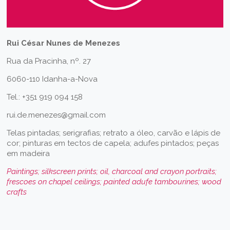
Rui César Nunes de Menezes
Rua da Pracinha, nº. 27
6060-110 Idanha-a-Nova
Tel.: +351 919 094 158
rui.de.menezes@gmail.com
Telas pintadas; serigrafias; retrato a óleo, carvão e lápis de
cor; pinturas em tectos de capela; adufes pintados; peças
em madeira
Paintings; silkscreen prints; oil, charcoal and crayon portraits;
frescoes on chapel ceilings; painted adufe tambourines; wood
crafts