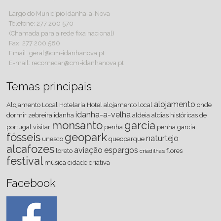
Largo do Município Idanha-a-Nova
Telefone: 277 200 570
(Chamada para a rede fixa nacional)
Fax: 277 200 580
Email: geral@cm-idanhanova.pt
E-mail: recomecar@cm-idanhanova.pt
Temas principais
alojamento
Alojamento Local
Hotelaria
Hotel
alojamento local
onde
idanha-a-velha
dormir
zebreira
idanha
aldeia
aldias históricas de
monsanto
garcia
portugal
visitar
penha
penha garcia
fósseis
geopark
naturtejo
unesco
queoparque
alcafozes
aviação
espargos
loreto
flores
criadilhas
festival
música
cidade criativa
Facebook