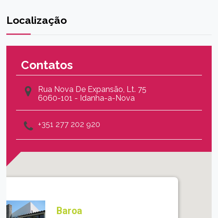
Localização
Contatos
Rua Nova De Expansão, Lt. 75
6060-101 - Idanha-a-Nova
+351 277 202 920
Baroa