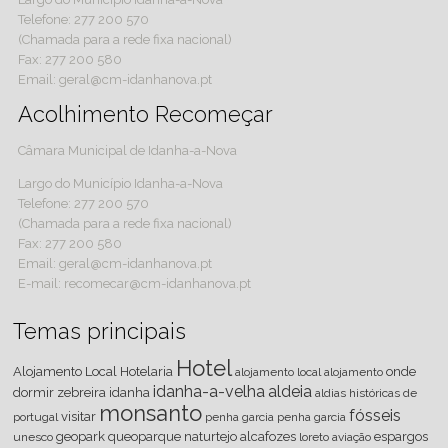
Telefone: 277 200 570
(Chamada para a rede fixa nacional)
Fax: 277 200 580
Email: geral@cm-idanhanova.pt
Acolhimento Recomeçar
Câmara Municipal de Idanha-a-Nova
Largo do Município Idanha-a-Nova
Telefone: 277 200 570
(Chamada para a rede fixa nacional)
Fax: 277 200 580
Email: geral@cm-idanhanova.pt
E-mail: recomecar@cm-idanhanova.pt
Temas principais
Hotel
Alojamento Local
Hotelaria
onde
alojamento local
alojamento
idanha-a-velha
aldeia
dormir
zebreira
idanha
aldias históricas de
monsanto
fósseis
visitar
portugal
penha
garcia
penha garcia
geopark
queoparque
naturtejo
alcafozes
espargos
unesco
loreto
aviação