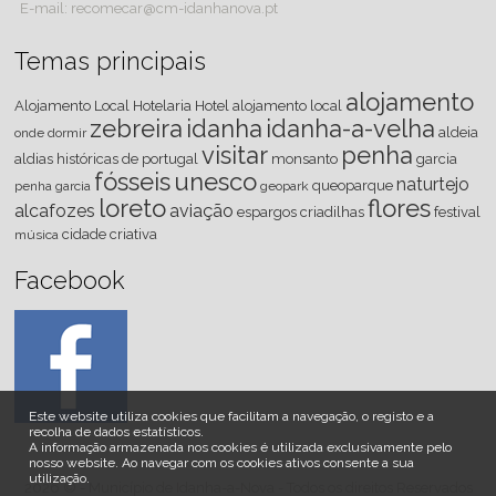
E-mail: recomecar@cm-idanhanova.pt
Temas principais
alojamento
Alojamento Local
Hotelaria
Hotel
alojamento local
zebreira
idanha
idanha-a-velha
aldeia
onde dormir
visitar
penha
aldias históricas de portugal
monsanto
garcia
fósseis
unesco
naturtejo
queoparque
penha garcia
geopark
loreto
flores
alcafozes
aviação
espargos
criadilhas
festival
cidade criativa
música
Facebook
Este website utiliza cookies que facilitam a navegação, o registo e a
recolha de dados estatísticos.
A informação armazenada nos cookies é utilizada exclusivamente pelo
nosso website
.
Ao navegar com os cookies ativos consente a sua
utilização.
2026 © - Município de Idanha-a-Nova - Todos os direitos Reservados