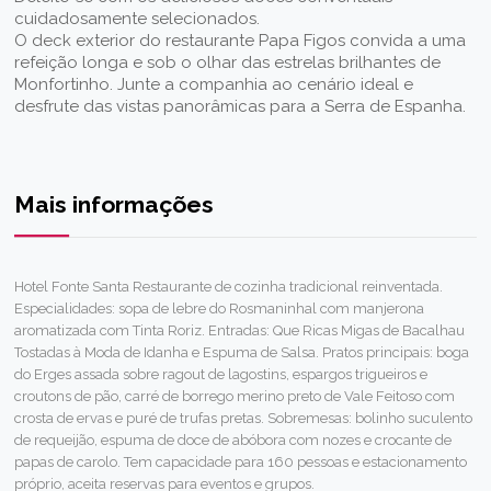
cuidadosamente selecionados.
O deck exterior do restaurante Papa Figos convida a uma
refeição longa e sob o olhar das estrelas brilhantes de
Monfortinho. Junte a companhia ao cenário ideal e
desfrute das vistas panorâmicas para a Serra de Espanha.
Mais informações
Hotel Fonte Santa Restaurante de cozinha tradicional reinventada.
Especialidades: sopa de lebre do Rosmaninhal com manjerona
aromatizada com Tinta Roriz. Entradas: Que Ricas Migas de Bacalhau
Tostadas à Moda de Idanha e Espuma de Salsa. Pratos principais: boga
do Erges assada sobre ragout de lagostins, espargos trigueiros e
croutons de pão, carré de borrego merino preto de Vale Feitoso com
crosta de ervas e puré de trufas pretas. Sobremesas: bolinho suculento
de requeijão, espuma de doce de abóbora com nozes e crocante de
papas de carolo. Tem capacidade para 160 pessoas e estacionamento
próprio, aceita reservas para eventos e grupos.