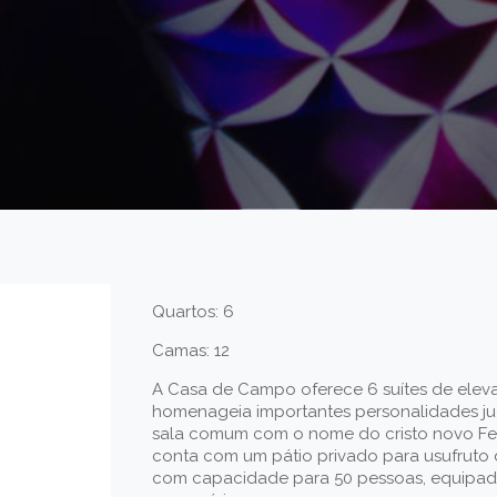
Quartos: 6
Camas: 12
A Casa de Campo oferece 6 suítes de elev
homenageia importantes personalidades ju
sala comum com o nome do cristo novo F
conta com um pátio privado para usufruto 
com capacidade para 50 pessoas, equipad