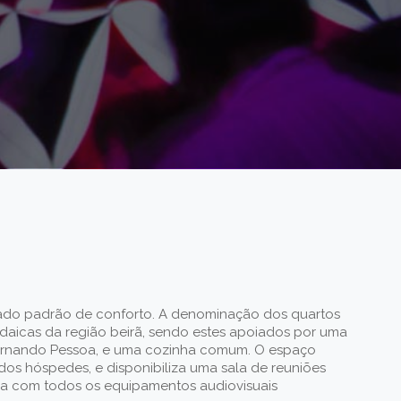
ado padrão de conforto. A denominação dos quartos
daicas da região beirã, sendo estes apoiados por uma
ernando Pessoa, e uma cozinha comum. O espaço
dos hóspedes, e disponibiliza uma sala de reuniões
a com todos os equipamentos audiovisuais