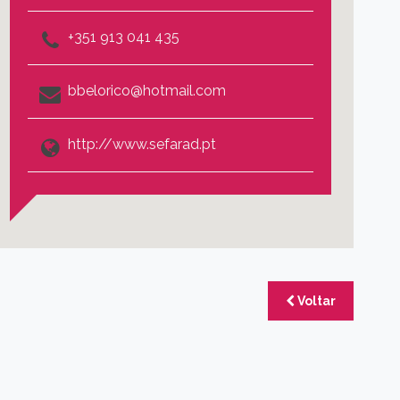
+351 913 041 435
bbelorico@hotmail.com
http://www.sefarad.pt
Voltar