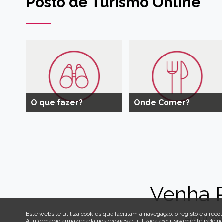
Posto de Turismo Online
O que fazer?
Onde Comer?
Venha 
Este website utiliza cookies que facilitam a navegação, o registo e a recol
Aqui es
A informação armazenada nos cookies é utilizada exclusivamente pelo n