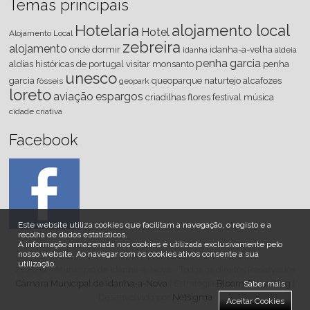
Temas principais
Hotelaria
alojamento local
Hotel
Alojamento Local
zebreira
alojamento
onde dormir
idanha-a-velha
idanha
aldeia
penha
garcia
aldias históricas de portugal
visitar
monsanto
penha
unesco
garcia
queoparque
naturtejo
alcafozes
fósseis
geopark
loreto
aviação
espargos
criadilhas
flores
festival
música
cidade criativa
Facebook
Este website utiliza cookies que facilitam a navegação, o registo e a
recolha de dados estatísticos.
A informação armazenada nos cookies é utilizada exclusivamente pelo
nosso website
.
Ao navegar com os cookies ativos consente a sua
utilização.
2026 © - Município de Idanha-a-Nova - Todos os direitos Reservados
Câmara Municipal de Idanha-a-Nova
| Estratégia
Bloom Consulting
|
Saber mais
Desenvolvido por
Netsigma
Aceitar Cookies