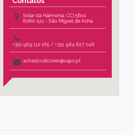
Contatos
Solar da Harmonia, CCI 5601
6060-511 - São Miguel de Acha
+351 969 112 165 / +351 964 827 046
achadocelicores@sapo.pt