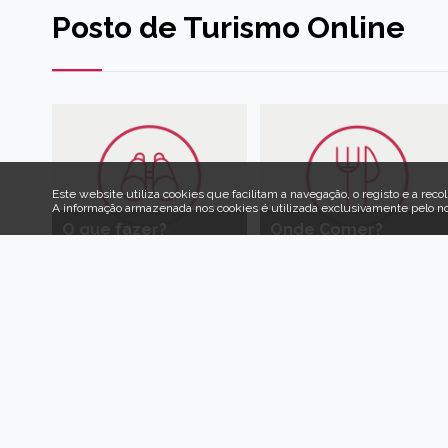
Posto de Turismo Online
Este website utiliza cookies que facilitam a navegação, o registo e a recol
A informação armazenada nos cookies é utilizada exclusivamente pelo n
O que fazer?
Onde Comer?
Venha 