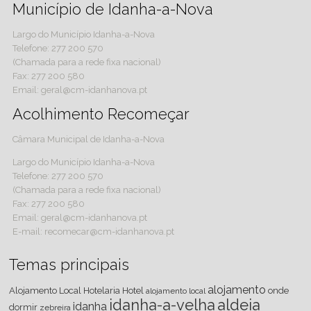
Município de Idanha-a-Nova
Largo do Município Idanha-a-Nova
Telefone: 277 200 570
(Chamada para a rede fixa nacional)
Fax: 277 200 580
Email: geral@cm-idanhanova.pt
Acolhimento Recomeçar
Câmara Municipal de Idanha-a-Nova
Largo do Município Idanha-a-Nova
Telefone: 277 200 570
(Chamada para a rede fixa nacional)
Fax: 277 200 580
Email: geral@cm-idanhanova.pt
E-mail: recomecar@cm-idanhanova.pt
Temas principais
alojamento
Alojamento Local
Hotelaria
Hotel
onde
alojamento local
idanha-a-velha
aldeia
idanha
dormir
zebreira