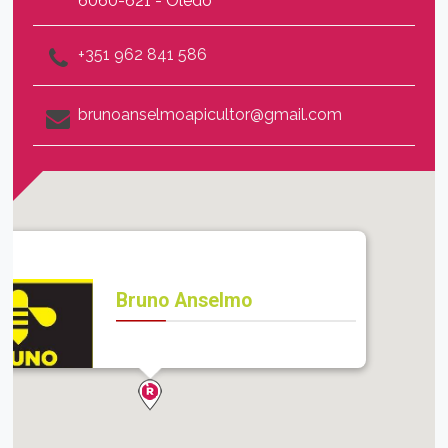
6060-621 - Oledo
+351 962 841 586
brunoanselmoapicultor@gmail.com
Bruno Anselmo