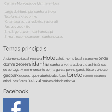
Câmara Municipal de Idanha-a-Nova
Largo do Município Idanha-a-Nova
Telefone: 277 200 570
(Chamada para a rede fixa nacional)
Fax: 277 200 580
Email: geral@cm-idanhanova.pt
E-mail: recomecar@cm-idanhanova.pt
Temas principais
Hotel
onde
Alojamento Local
alojamento local
Hotelaria
alojamento
idanha
dormir
zebreira
idanha-a-velha
aldeia
aldias históricas
de portugal
monsanto
penha
garcia
penha garcia
fósseis
unesco
visitar
loreto
geopark
queoparque
naturtejo
alcafozes
aviação
espargos
festival
criadilhas
flores
música
cidade criativa
Facebook