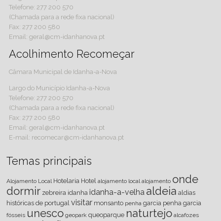
Telefone: 277 200 570
(Chamada para a rede fixa nacional)
Fax: 277 200 580
Email: geral@cm-idanhanova.pt
Acolhimento Recomeçar
Câmara Municipal de Idanha-a-Nova
Largo do Município Idanha-a-Nova
Telefone: 277 200 570
(Chamada para a rede fixa nacional)
Fax: 277 200 580
Email: geral@cm-idanhanova.pt
E-mail: recomecar@cm-idanhanova.pt
Temas principais
onde
Hotelaria
Hotel
Alojamento Local
alojamento local
alojamento
dormir
aldeia
idanha-a-velha
zebreira
idanha
aldias
visitar
históricas de portugal
monsanto
garcia
penha garcia
penha
unesco
naturtejo
queoparque
fósseis
geopark
alcafozes