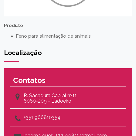
Produto
Feno para alimentação de animais
Localização
Contatos
R. Sacadura Cabral nº11
6060-209 - Ladoeiro
+351 966810354
joaomarques_1231998@hotmail.com