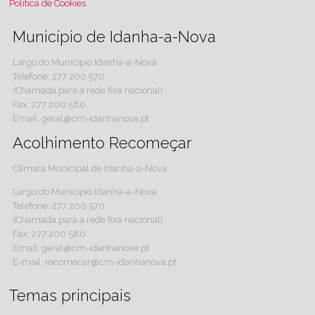
Política de Cookies
Município de Idanha-a-Nova
Largo do Município Idanha-a-Nova
Telefone: 277 200 570
(Chamada para a rede fixa nacional)
Fax: 277 200 580
Email: geral@cm-idanhanova.pt
Acolhimento Recomeçar
Câmara Municipal de Idanha-a-Nova
Largo do Município Idanha-a-Nova
Telefone: 277 200 570
(Chamada para a rede fixa nacional)
Fax: 277 200 580
Email: geral@cm-idanhanova.pt
E-mail: recomecar@cm-idanhanova.pt
Temas principais