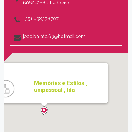
6060-266 - Ladoeiro
+351 938376707
joao.barata.63@hotmail.com
Memórias e Estilos ,
unipessoal , lda