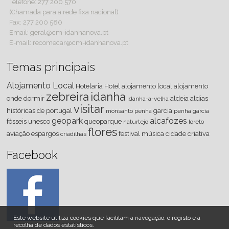
Telefone: 277 200 570
(Chamada para a rede fixa nacional)
Fax: 277 200 580
Email: geral@cm-idanhanova.pt
E-mail: recomecar@cm-idanhanova.pt
Temas principais
Alojamento Local
Hotelaria
Hotel
alojamento local
alojamento
zebreira
idanha
onde dormir
aldeia
aldias
idanha-a-velha
visitar
históricas de portugal
garcia
monsanto
penha
penha garcia
geopark
alcafozes
fósseis
unesco
queoparque
naturtejo
loreto
flores
aviação
espargos
festival
música
cidade criativa
criadilhas
Facebook
Este website utiliza cookies que facilitam a navegação, o registo e a
recolha de dados estatísticos.