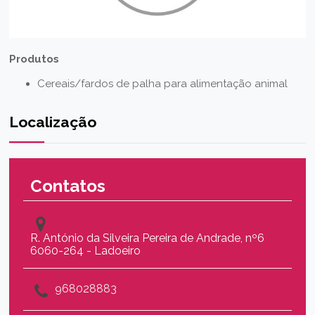
Produtos
Cereais/fardos de palha para alimentação animal
Localização
Contatos
R. António da Silveira Pereira de Andrade, nº6
6060-264 - Ladoeiro
968028883