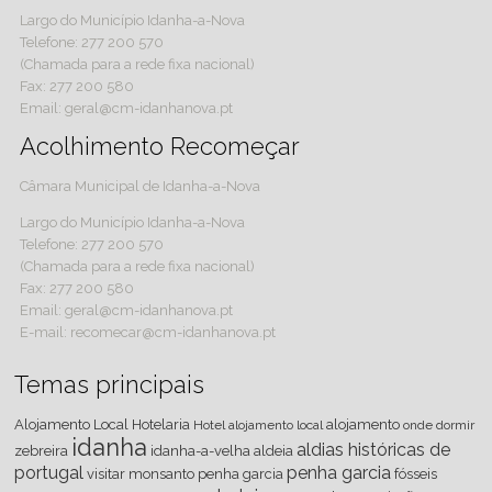
Largo do Município Idanha-a-Nova
Telefone: 277 200 570
(Chamada para a rede fixa nacional)
Fax: 277 200 580
Email: geral@cm-idanhanova.pt
Acolhimento Recomeçar
Câmara Municipal de Idanha-a-Nova
Largo do Município Idanha-a-Nova
Telefone: 277 200 570
(Chamada para a rede fixa nacional)
Fax: 277 200 580
Email: geral@cm-idanhanova.pt
E-mail: recomecar@cm-idanhanova.pt
Temas principais
Alojamento Local
Hotelaria
alojamento
Hotel
alojamento local
onde dormir
idanha
aldias históricas de
zebreira
idanha-a-velha
aldeia
portugal
penha garcia
visitar
monsanto
penha
garcia
fósseis