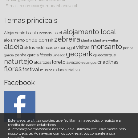
E-mail: recomecar@cm-idanhanova.pt
Temas principais
alojamento local
Alojamento Local
Hotel
Hotelaria
zebreira
onde dormir
alojamento
idanha
idanha-a-velha
aldeia
monsanto
visitar
aldias históricas de portugal
penha
geopark
penha garcia
fósseis
queoparque
garcia
unesco
naturtejo
loreto
criadilhas
alcafozes
aviação
espargos
flores
festival
cidade criativa
música
Facebook
Este website utiliza cookies que facilitam a navegação, o registo e a
recolha de dados estatísticos.
A informação armazenada nos cookies é utilizada exclusivamente pelo
nosso website
.
Ao navegar com os cookies ativos consente a sua
utilização.