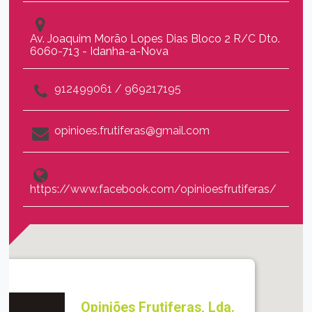
Av. Joaquim Morão Lopes Dias Bloco 2 R/C Dto.
6060-713 - Idanha-a-Nova
912499061 / 969217195
opinioes.frutiferas@gmail.com
https://www.facebook.com/opinioesfrutiferas/
Opiniões Frutiferas, Lda.