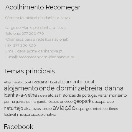
Acolhimento Recomeçar
Câmara Municipal de Idanha-a-Nova
Largo do Município Idanha-a-Nova
Telefone: 277 200 570
(Chamada para a rede fixa nacional)
Fax: 277 200 580
Email: geral@cm-idanhanova.pt
E-mail: recomecar@cm-idanhanova.pt
Temas principais
alojamento local
Hotelaria
Alojamento Local
Hotel
alojamento
onde dormir
zebreira
idanha
idanha-a-velha
aldias históricas de portugal
visitar
monsanto
aldeia
geopark
penha
fósseis
unesco
queoparque
garcia
penha garcia
aviação
naturtejo
alcafozes
loreto
espargos
criadilhas
flores
festival
música
cidade criativa
Facebook