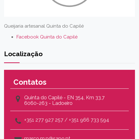
Queijaria artesanal Quinta do Capilé
Facebook Quinta do Capilé
Localização
Contatos
Quinta do Capilé - EN 354, Km 33,7
6060-263 - Ladoeiro
+351 277 927 257 / +351 966 733 594
marco.m.p@sapo.pt