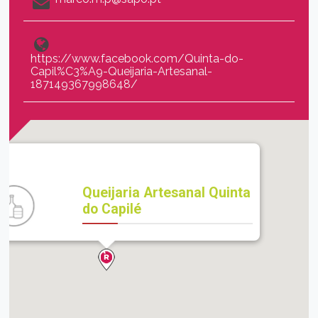
https://www.facebook.com/Quinta-do-
Capil%C3%A9-Queijaria-Artesanal-
187149367998648/
Queijaria Artesanal Quinta
do Capilé