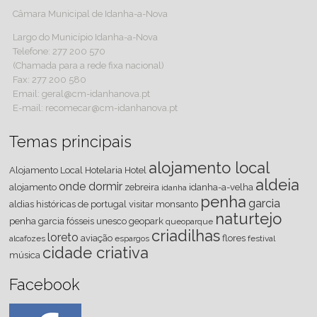
Câmara Municipal de Idanha-a-Nova
Largo do Município Idanha-a-Nova
Telefone: 277 200 570
(Chamada para a rede fixa nacional)
Fax: 277 200 580
Email: geral@cm-idanhanova.pt
E-mail: recomecar@cm-idanhanova.pt
Temas principais
alojamento local
Alojamento Local
Hotelaria
Hotel
aldeia
onde dormir
alojamento
zebreira
idanha-a-velha
idanha
penha
garcia
aldias históricas de portugal
visitar
monsanto
naturtejo
penha garcia
fósseis
unesco
geopark
queoparque
criadilhas
loreto
aviação
flores
alcafozes
espargos
festival
cidade criativa
música
Facebook