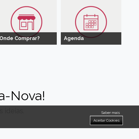
Onde Comprar?
Agenda
a-Nova!
 ideias.
Saber mais
Aceitar Cookies