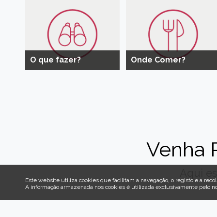
O que fazer?
Onde Comer?
Venha 
Aqui es
Este website utiliza cookies que facilitam a navegação, o registo e a recol
A informação armazenada nos cookies é utilizada exclusivamente pelo n