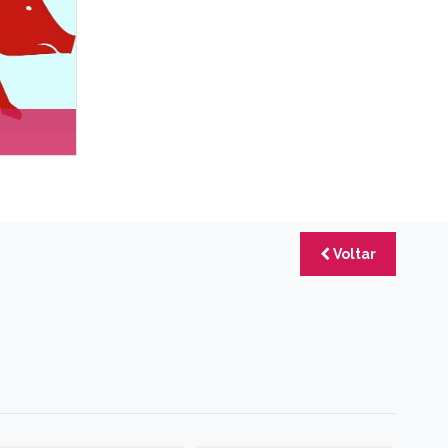
F
F
Voltar