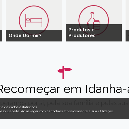
Produtos e
Onde Dormir?
Produtores
Recomeçar em Idanha-
peramos por si, pela sua família e pelas suas
ha de dados estatísticos.
osso website
.
Ao navegar com os cookies ativos consente a sua utilização.