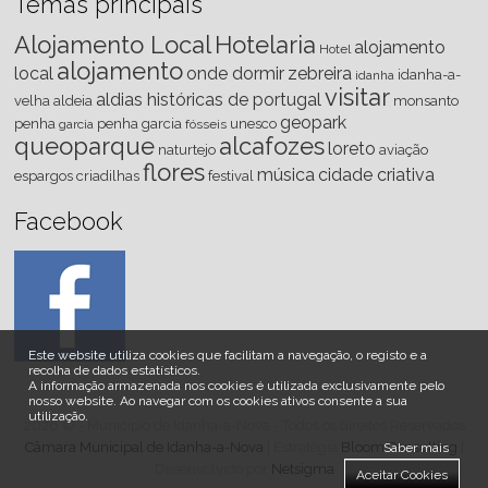
Temas principais
Alojamento Local
Hotelaria
alojamento
Hotel
alojamento
local
onde dormir
zebreira
idanha-a-
idanha
visitar
aldias históricas de portugal
velha
aldeia
monsanto
geopark
penha
penha garcia
unesco
garcia
fósseis
queoparque
alcafozes
loreto
naturtejo
aviação
flores
música
cidade criativa
espargos
criadilhas
festival
Facebook
Este website utiliza cookies que facilitam a navegação, o registo e a
recolha de dados estatísticos.
A informação armazenada nos cookies é utilizada exclusivamente pelo
nosso website
.
Ao navegar com os cookies ativos consente a sua
utilização.
2026 © - Município de Idanha-a-Nova - Todos os direitos Reservados
Câmara Municipal de Idanha-a-Nova
| Estratégia
Bloom Consulting
|
Saber mais
Desenvolvido por
Netsigma
Aceitar Cookies