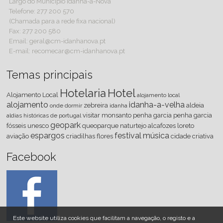
Largo do Município Idanha-a-Nova
Telefone: 277 200 570
(Chamada para a rede fixa nacional)
Fax: 277 200 580
Email: geral@cm-idanhanova.pt
E-mail: recomecar@cm-idanhanova.pt
Temas principais
Hotelaria
Hotel
Alojamento Local
alojamento local
alojamento
idanha-a-velha
zebreira
aldeia
onde dormir
idanha
visitar
monsanto
penha
garcia
penha garcia
aldias históricas de portugal
geopark
fósseis
unesco
queoparque
naturtejo
alcafozes
loreto
espargos
festival
música
aviação
criadilhas
flores
cidade criativa
Facebook
Este website utiliza cookies que facilitam a navegação, o registo e a