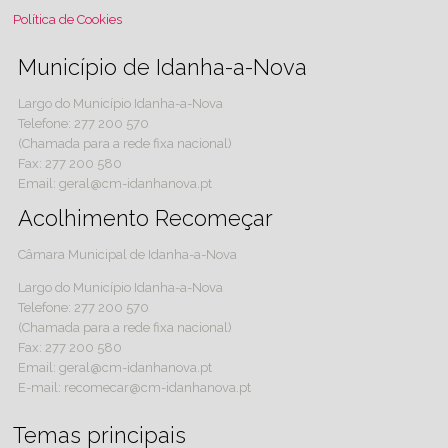
Política de Cookies
Município de Idanha-a-Nova
Largo do Município Idanha-a-Nova
Telefone: 277 200 570
(Chamada para a rede fixa nacional)
Fax: 277 200 580
Email: geral@cm-idanhanova.pt
Acolhimento Recomeçar
Câmara Municipal de Idanha-a-Nova
Largo do Município Idanha-a-Nova
Telefone: 277 200 570
(Chamada para a rede fixa nacional)
Fax: 277 200 580
Email: geral@cm-idanhanova.pt
E-mail: recomecar@cm-idanhanova.pt
Temas principais