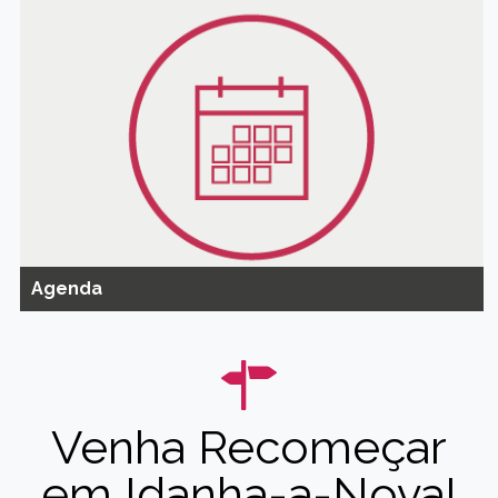
Agenda
Venha Recomeçar
em Idanha-a-Nova!