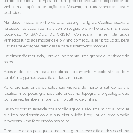
território de Itália, Pompeia era um grande produtor e exportador de
vinho mas após a erupção do Vesúvio, muitos vinhedos foram
destruídos.
Na idade média, o vinho volta a ressurgir, a Igreja Católica estava a
fortalecer-se cada vez mais como religião e o vinho era um símbolo
poderoso, "O SANGUE DE CRISTO" Começaram a ser plantados
vinhedos junto aos mosteiros e o vinho começou a ser produzido, para
uso nas celebrações religiosas e para sustento dos monges.
De dimensão reduzida, Portugal apresenta uma grande diversidade de
solos.
Apesar de ser um país de clima tipicamente mediterrânico, tem
também algumas especificidades climáticas.
As diferenças entre os solos são visíveis de norte a sul do país e
justificam-se pelas grandes diferenças na topografia e geologia que
por sua vez também influenciam o cultivo de vinhas.
Os solos portugueses de boa aptidão agrícola são uma minoria, porque
o clima mediterrânico e a sua distribuição irregular de precipitação
provocam uma forte erosão nos solos.
É no interior do país que se notam algumas especificidades do clima