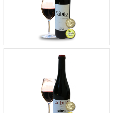
Súbito Colheita Selecionada T*2013