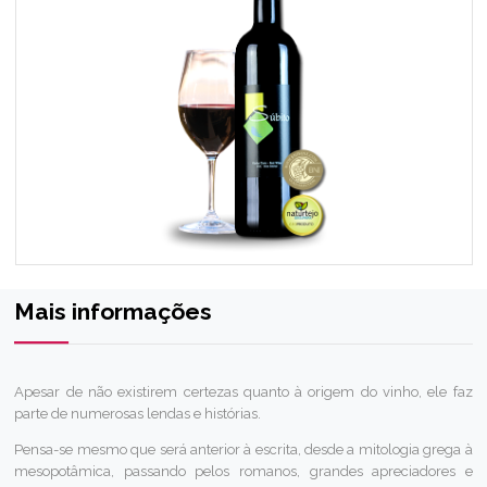
Súbito 2008
Mais informações
Apesar de não existirem certezas quanto à origem do vinho, ele faz
parte de numerosas lendas e histórias.
Pensa-se mesmo que será anterior à escrita, desde a mitologia grega à
mesopotâmica, passando pelos romanos, grandes apreciadores e