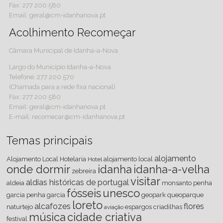
Fax: 277 200 580
Email: geral@cm-idanhanova.pt
Acolhimento Recomeçar
Câmara Municipal de Idanha-a-Nova
Largo do Município Idanha-a-Nova
Telefone: 277 200 570
(Chamada para a rede fixa nacional)
Fax: 277 200 580
Email: geral@cm-idanhanova.pt
E-mail: recomecar@cm-idanhanova.pt
Temas principais
alojamento
Alojamento Local
Hotelaria
alojamento local
Hotel
onde dormir
idanha
idanha-a-velha
zebreira
visitar
aldias históricas de portugal
aldeia
monsanto
penha
fósseis
unesco
garcia
penha garcia
geopark
queoparque
loreto
alcafozes
flores
naturtejo
espargos
criadilhas
aviação
música
cidade criativa
festival