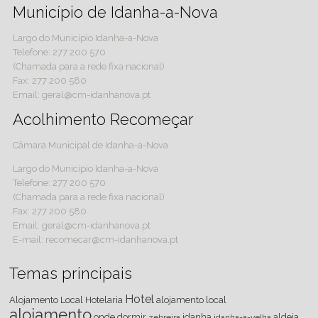
Município de Idanha-a-Nova
Largo do Município Idanha-a-Nova
Telefone: 277 200 570
(Chamada para a rede fixa nacional)
Fax: 277 200 580
Email: geral@cm-idanhanova.pt
Acolhimento Recomeçar
Câmara Municipal de Idanha-a-Nova
Largo do Município Idanha-a-Nova
Telefone: 277 200 570
(Chamada para a rede fixa nacional)
Fax: 277 200 580
Email: geral@cm-idanhanova.pt
E-mail: recomecar@cm-idanhanova.pt
Temas principais
Hotel
Alojamento Local
Hotelaria
alojamento local
alojamento
onde dormir
idanha
aldeia
zebreira
idanha-a-velha