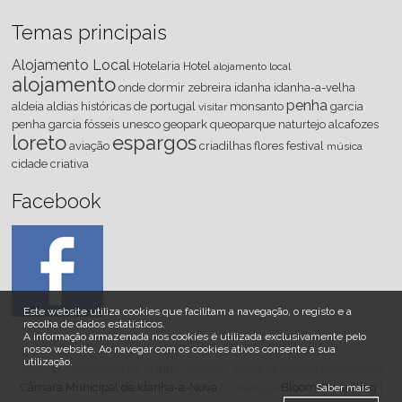
Temas principais
Alojamento Local
Hotelaria
Hotel
alojamento local
alojamento
onde dormir
zebreira
idanha
idanha-a-velha
penha
aldeia
aldias históricas de portugal
monsanto
garcia
visitar
penha garcia
fósseis
unesco
geopark
queoparque
naturtejo
alcafozes
loreto
espargos
aviação
criadilhas
flores
festival
música
cidade criativa
Facebook
Este website utiliza cookies que facilitam a navegação, o registo e a
recolha de dados estatísticos.
A informação armazenada nos cookies é utilizada exclusivamente pelo
nosso website
.
Ao navegar com os cookies ativos consente a sua
utilização.
2026 © - Município de Idanha-a-Nova - Todos os direitos Reservados
Câmara Municipal de Idanha-a-Nova
| Estratégia
Bloom Consulting
|
Saber mais