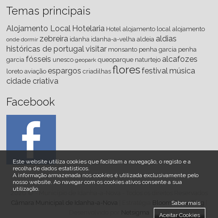
Temas principais
Alojamento Local
Hotelaria
Hotel
alojamento local
alojamento
zebreira
aldias
idanha
idanha-a-velha
aldeia
onde dormir
históricas de portugal
visitar
monsanto
penha
garcia
penha
fósseis
alcafozes
garcia
unesco
queoparque
naturtejo
geopark
flores
espargos
festival
música
loreto
aviação
criadilhas
cidade criativa
Facebook
Este website utiliza cookies que facilitam a navegação, o registo e a
recolha de dados estatísticos.
A informação armazenada nos cookies é utilizada exclusivamente pelo
nosso website
.
Ao navegar com os cookies ativos consente a sua
utilização.
2026 © - Município de Idanha-a-Nova - Todos os direitos Reservados
Câmara Municipal de Idanha-a-Nova
| Estratégia
Bloom Consulting
|
Saber mais
Desenvolvido por
Netsigma
Aceitar Cookies