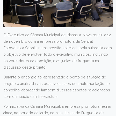
O Executivo da Câmara Municipal de Idanha-a-Nova reuniu a 12
de novembro com a empresa promotora da Central
Fotovoltaica Sophia, numa sessão solicitada pela autarquia com
o objetivo de envolver todo o executivo municipal, incluindo
os vereadores da oposição, e as juntas de freguesia na
discussão deste projeto.
Durante o encontro, foi apresentado o ponto de situação do
projeto e analisadas as possíveis fases de implementação no
concelho, abordando também diversos aspetos relacionados
com o impacto da infraestrutura.
Por iniciativa da Câmara Municipal, a empresa promotora reuniu
ainda, no período da tarde, com as Juntas de Freguesia de