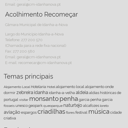
Email: geral@cm-idanhanova.pt
Acolhimento Recomeçar
Câmara Municipal de Idanha-a-Nova
Largo do Município Idanha-a-Nova
Telefone: 277 200 570
(Chamada para a rede fixa nacional)
Fax: 277 200 580
Email: geral@cm-idanhanova.pt
E-mail: recomecar@cm-idanhanova.pt
Temas principais
Hotelaria
alojamento local
alojamento
onde
Alojamento Local
Hotel
zebreira
idanha
aldeia
dormir
idanha-a-velha
aldias históricas de
monsanto
penha
portugal
garcia
penha garcia
visitar
naturtejo
unesco
geopark
alcafozes
fósseis
queoparque
loreto
criadilhas
música
aviação
espargos
festival
cidade
flores
criativa