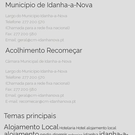
Município de Idanha-a-Nova
Largo do Município Idanha-a-Nova
Telefone: 277 200 570
(Chamada para a rede fixa nacional)
Fax: 277 200 580
Email: geral@cm-idanhanova.pt
Acolhimento Recomeçar
Câmara Municipal de Idanha-a-Nova
Largo do Município Idanha-a-Nova
Telefone: 277 200 570
(Chamada para a rede fixa nacional)
Fax: 277 200 580
Email: geral@cm-idanhanova.pt
E-mail: recomecar@cm-idanhanova.pt
Temas principais
Alojamento Local
Hotelaria
Hotel
alojamento local
alojamento
idanha-a-
onde dormir
idanha