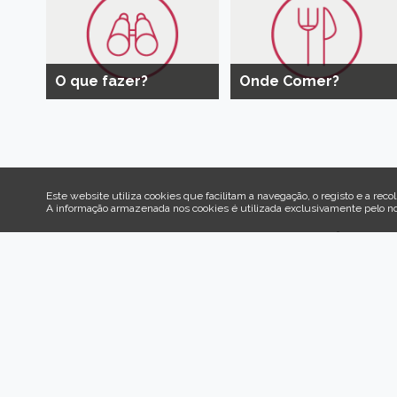
O que fazer?
Onde Comer?
Este website utiliza cookies que facilitam a navegação, o registo e a recol
A informação armazenada nos cookies é utilizada exclusivamente pelo n
Venha 
Aqui es