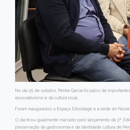
No dia 25 de outubro, Penha Garcia foi palco de importan
associativismo e da cultura local.
Foram inaugurados o Espaço Eduvillage e a sede do Núcleo
O dia ficou igualmente marcado pelo lançamento da 3ª. Ediç
preservação da gastronomia e da identidade cultura de Pen