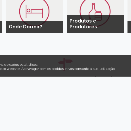
Produtos e
Onde Dormir?
Produtores
ha de dados estatísticos.
osso website
.
Ao navegar com os cookies ativos consente a sua utilização.
Recomeçar em Idanha-
peramos por si, pela sua família e pelas suas