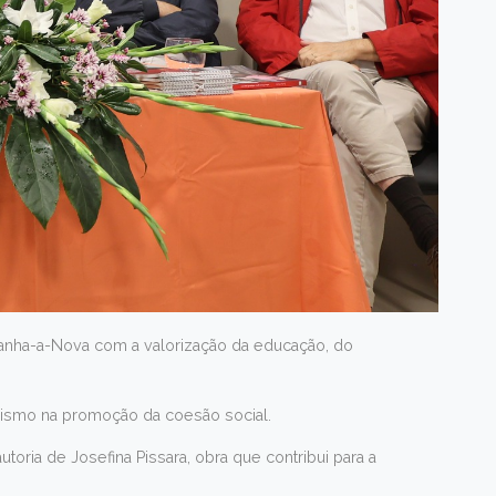
danha-a-Nova com a valorização da educação, do
vismo na promoção da coesão social.
oria de Josefina Pissara, obra que contribui para a