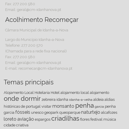
Fax: 277 200 580
Email: geral@cm-idanhanova.pt
Acolhimento Recomeçar
Câmara Municipal de Idanha-a-Nova
Largo do Município Idanha-a-Nova
Telefone: 277 200 570
(Chamada para a rede fixa nacional)
Fax: 277 200 580
Email: geral@cm-idanhanova.pt
E-mail: recomecar@cm-idanhanova.pt
Temas principais
Alojamento Local
Hotelaria
Hotel
alojamento local
alojamento
onde dormir
zebreira
idanha
aldeia
aldias
idanha-a-velha
penha
monsanto
históricas de portugal
visitar
penha
garcia
fósseis
naturtejo
garcia
unesco
geopark
queoparque
alcafozes
criadilhas
loreto
aviação
espargos
flores
festival
música
cidade criativa