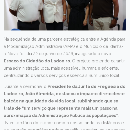
Na sequência de uma parceria estratégica entre a Agência para
a Modernização Administrativa (AMA) e o Município de Idanha-
a-Nova, foi, dia 22 de junho de 2026, inaugurado o novo
Espaço do Cidadão do Ladoeiro
. O projeto pretende garantir
uma administração local mais acessível, humana e eficiente,
centralizando diversos serviços essenciais num único local.
Durante a cerimónia, o
Presidente da Junta de Freguesia do
Ladoeiro, João Almeida, destacou o impacto direto deste
balcão na qualidade de vida local, sublinhando que se
trata de “um serviço que representa mais um passo na
aproximação da Administração Pública às populações”.
“Num território do interior como o nosso, onde as distâncias e
a dispersão geográfica podem constituir obstáculos ao acesso