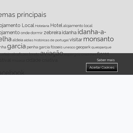
emas principais
ojamento Local
Hotel
alojamento local
Hotelaria
idanha-a-
ojamento
zebreira
idanha
onde dormir
elha
monsanto
visitar
aldeia
aldias históricas de portugal
garcia
nha
penha garcia
fósseis
geopark
unesco
queoparque
aviação
flores
turtejo
alcafozes
loreto
espargos
criadilhas
stival
cidade criativa
Saber mais
música
Aceitar Cookies
acebook