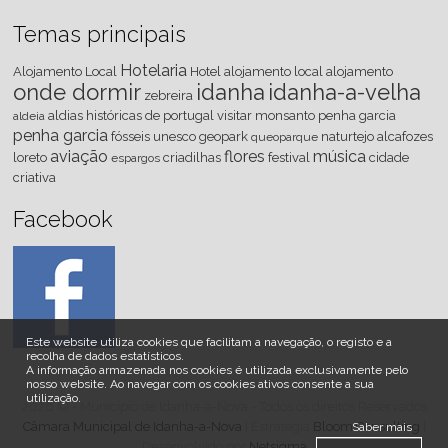
Temas principais
Hotelaria
Alojamento Local
Hotel
alojamento local
alojamento
onde dormir
idanha
idanha-a-velha
zebreira
aldias históricas de portugal
visitar
monsanto
penha
garcia
aldeia
penha garcia
fósseis
unesco
geopark
naturtejo
alcafozes
queoparque
aviação
flores
música
loreto
criadilhas
festival
cidade
espargos
criativa
Facebook
Este website utiliza cookies que facilitam a navegação, o registo e a
recolha de dados estatísticos.
A informação armazenada nos cookies é utilizada exclusivamente pelo
nosso website
.
Ao navegar com os cookies ativos consente a sua
utilização.
2026 © - Município de Idanha-a-Nova - Todos os direitos Reservados
Câmara Municipal de Idanha-a-Nova
| Estratégia
Bloom Consulting
|
Saber mais
Desenvolvido por
Netsigma